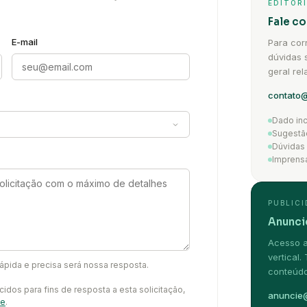
EDITORI
Fale c
E-mail
Para cor
dúvidas 
geral re
contato@
Dado inc
Sugestão
Dúvidas
Imprens
PUBLIC
Anunci
Acesso a
vertical
ápida e precisa será nossa resposta.
conteúdo
dos para fins de resposta a esta solicitação,
anuncie@
de
.