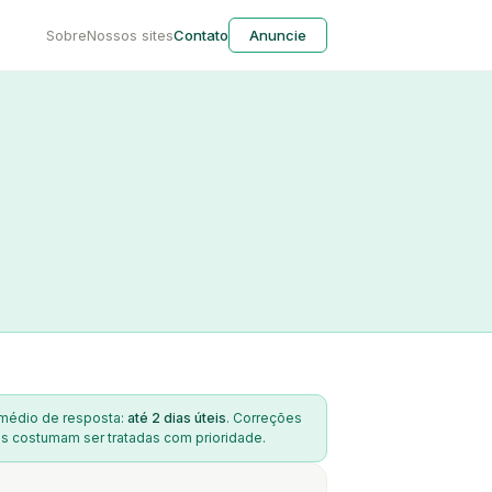
Sobre
Nossos sites
Contato
Anuncie
édio de resposta:
até 2 dias úteis
. Correções
s costumam ser tratadas com prioridade.