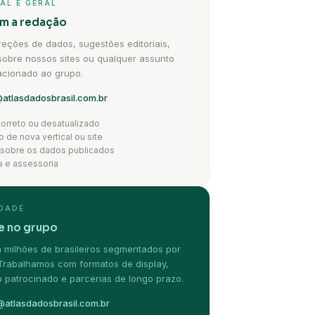
AL E GERAL
om a redação
reções de dados, sugestões editoriais,
sobre nossos sites ou qualquer assunto
lacionado ao grupo.
atlasdadosbrasil.com.br
orreto ou desatualizado
 de nova vertical ou site
 sobre os dados publicados
a e assessoria
IDADE
e no grupo
 milhões de brasileiros segmentados por
. Trabalhamos com formatos de display,
 patrocinado e parcerias de longo prazo.
atlasdadosbrasil.com.br